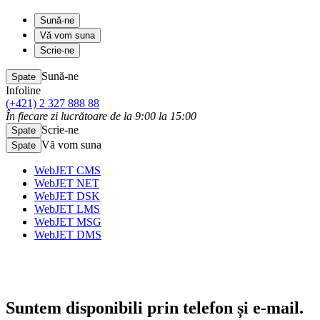
Sună-ne
Vă vom suna
Scrie-ne
Sună-ne
Spate
Infoline
(+421) 2 327 888 88
În fiecare zi lucrătoare de la 9:00 la 15:00
Scrie-ne
Spate
Vă vom suna
Spate
WebJET CMS
WebJET NET
WebJET DSK
WebJET LMS
WebJET MSG
WebJET DMS
Suntem disponibili prin telefon
și e-mail.