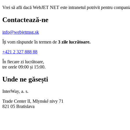
Vrei să afli dacă WebJET NET este intranetul potrivit pentru compania 
Contactează-ne
info@webjetmsg.sk
Îți vom răspunde în termen de
3 zile lucrătoare.
+421 2 327 888 88
În fiecare zi lucrătoare,
tre orele 09:00 și 15:00.
Unde ne găsești
InterWay, a. s.
Trade Center II, Mlynské nivy 71
821 05 Bratislava